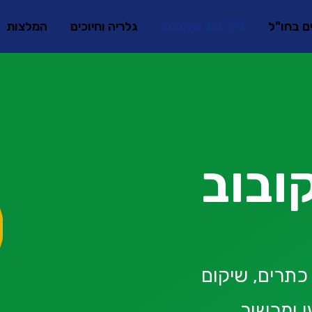
ים בחו"ל
ד"ר דוד יעקובוב
גלריה וחיוכים
המלצות
ובוב
כתרים, שיקום
י ומכשור