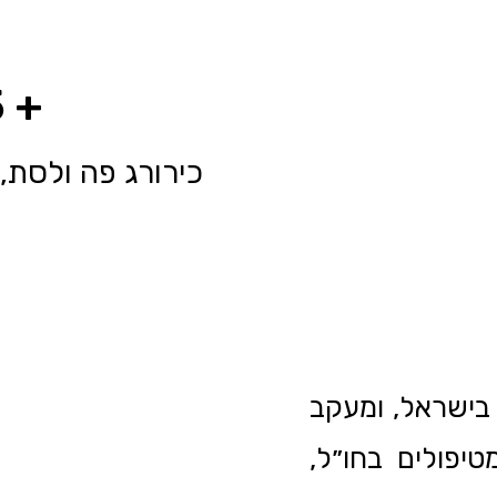
+ 15 שנות ניסיון
כירורג פה ולסת, 
מנ
בישראל, ומעקב
יפולים בחו״ל,